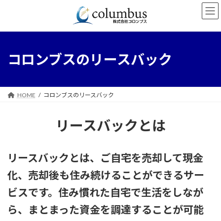
コ
ナ
ン
ビ
テ
ゲ
ン
ー
ツ
シ
へ
ョ
コロンブスのリースバック
ス
ン
キ
に
ッ
移
プ
動
HOME
コロンブスのリースバック
リースバックとは
リースバックとは、ご自宅を売却して現金
化、売却後も住み続けることができるサー
ビスです。住み慣れた自宅で生活をしなが
ら、まとまった資金を調達することが可能