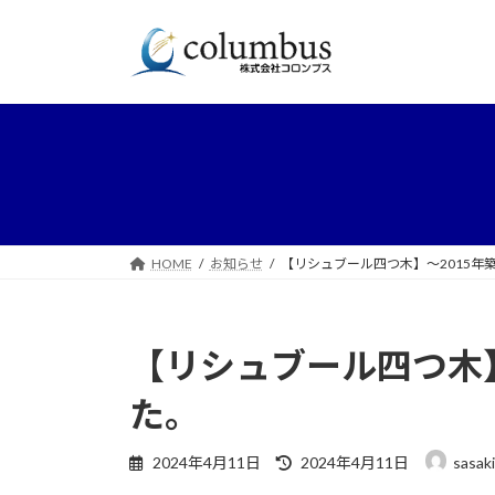
コ
ナ
ン
ビ
テ
ゲ
ン
ー
ツ
シ
へ
ョ
ス
ン
キ
に
ッ
移
プ
動
HOME
お知らせ
【リシュブール四つ木】～2015年
【リシュブール四つ木】
た。
最
2024年4月11日
2024年4月11日
sasaki
終