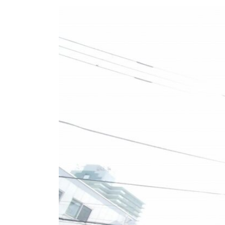
更
新
日
時
: