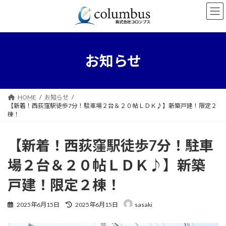
コ
ナ
ン
ビ
テ
ゲ
ン
ー
ツ
シ
へ
ョ
お知らせ
ス
ン
キ
に
ッ
移
プ
動
HOME
お知らせ
【新着！西荻窪駅徒歩7分！駐車場２台＆２０帖ＬＤＫ♪】新築戸建！限定２
棟！
【新着！西荻窪駅徒歩7分！駐車
場２台＆２０帖ＬＤＫ♪】新築
戸建！限定２棟！
最
2025年6月15日
2025年6月15日
sasaki
終
更