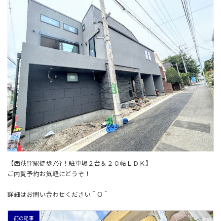
新
日
時
:
【西荻窪駅徒歩7分！駐車場２台＆２０帖ＬＤＫ】
ご内覧予約お気軽にどうぞ！
詳細はお問い合わせください＾O＾
前の記事