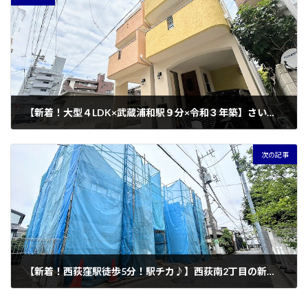
【新着！大型４LDK×武蔵浦和駅９分×令和３年築】さいたま市南区白幡3丁目中古住宅の販売開始！
2025年6月9日
次の記事
【新着！西荻窪駅徒歩5分！駅チカ♪】西荻南2丁目の新築戸建！限定２棟！
2025年6月16日